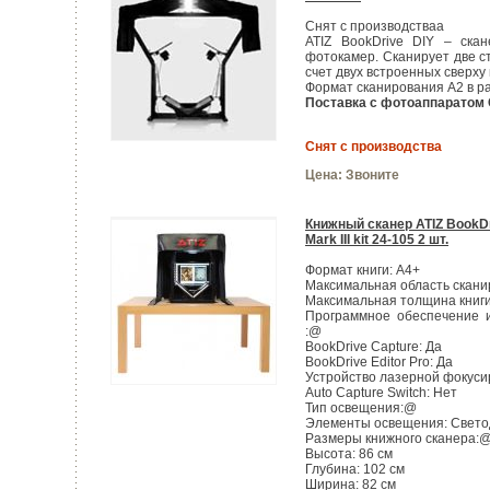
Снят с производстваа
ATIZ BookDrive DIY – ска
фотокамер. Cканирует две 
счет двух встроенных сверх
Формат сканирования А2 в ра
Поставка с фотоаппаратом 
Снят с производства
Цена:
Звоните
Книжный сканер ATIZ BookDr
Mark III kit 24-105 2 шт.
Формат книги: А4+
Максимальная область сканир
Максимальная толщина книги
Программное обеспечение и
:@
BookDrive Capture: Да
BookDrive Editor Pro: Да
Устройство лазерной фокуси
Auto Capture Switch: Нет
Тип освещения:@
Элементы освещения: Свето
Размеры книжного сканера:
Высота: 86 см
Глубина: 102 см
Ширина: 82 см