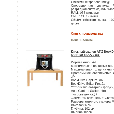
Системные требования:@
Операционная система: 
разрядная система) или Win
RAM: 1GB минимум
CPU: 1GHz и выше
Объём жёсткого диска: 10
диске
Снят с производства
Цена:
Звоните
Книжный сканер ATIZ BookDr
650D kit 18-55 2 шт.
Формат книги: А4+
Максимальная область сканир
Максимальная толщина книги
Программное обеспечение и
:@
BookDrive Capture: Да
BookDrive Editor Pro: Да
Устройство лазерной фокуси
Auto Capture Switch: Нет
Тип освещения:@
Элементы освещения: Свето
Размеры книжного сканера:
Высота: 86 см
Глубина: 102 см
Ширина: 82 см