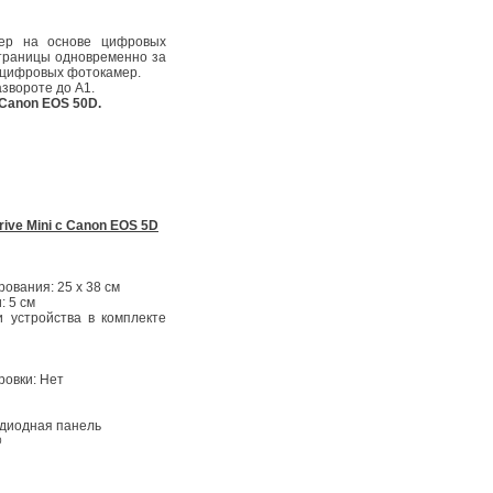
нер на основе цифровых
страницы одновременно за
у цифровых фотокамер.
звороте до А1.
Canon EOS 50D.
ive Mini с Canon EOS 5D
ования: 25 х 38 см
: 5 см
 устройства в комплекте
ровки: Нет
диодная панель
@