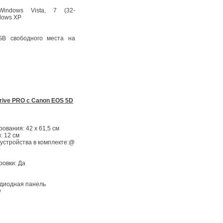
Windows Vista, 7 (32-
dows XP
GB свободного места на
rive PRO с Canon EOS 5D
ования: 42 х 61,5 см
: 12 см
устройства в комплекте:@
ровки: Да
диодная панель
@