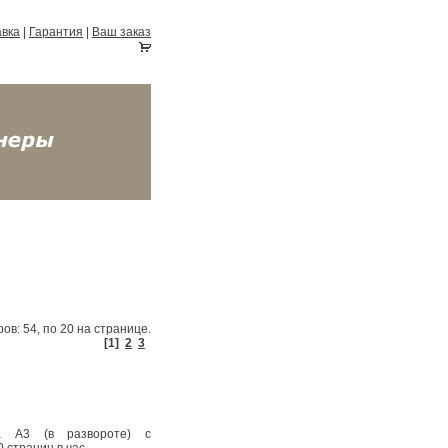
авка
|
Гарантия
|
Ваш заказ
ов: 54, по 20 на странице.
[1]
2
3
а А3 (в развороте) с