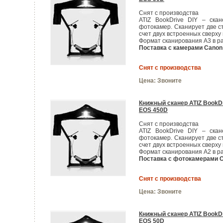
Снят с производства
ATIZ BookDrive DIY – ска
фотокамер. Cканирует две 
счет двух встроенных сверх
Формат сканирования А3 в ра
Поставка с камерами Canon
Снят с производства
Цена:
Звоните
Книжный сканер ATIZ BookDr
EOS 450D
Снят с производства
ATIZ BookDrive DIY – ска
фотокамер. Cканирует две 
счет двух встроенных сверх
Формат сканирования А2 в ра
Поставка с фотокамерами C
Снят с производства
Цена:
Звоните
Книжный сканер ATIZ BookDr
EOS 50D