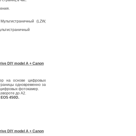
 страниц в час.
ения.
 Мультистраничный (LZW,
ультистраничный
ive DIY model A + Canon
нер на основе цифровых
страницы одновременно за
у цифровых фотокамер.
звороте до А2.
 EOS 450D.
ive DIY model A + Canon