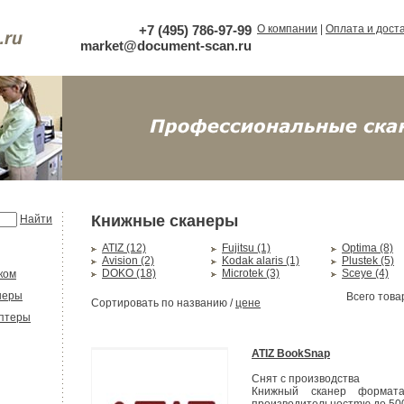
+7 (495) 786-97-99
О компании
|
Оплата и дост
market@document-scan.ru
Книжные сканеры
Найти
ATIZ (12)
Fujitsu (1)
Optima (8)
Avision (2)
Kodak alaris (1)
Plustek (5)
DOKO (18)
Microtek (3)
Sceye (4)
ком
неры
Всего товар
Сортировать по
названию
/
цене
аптеры
ATIZ BookSnap
Снят с производства
Книжный сканер формат