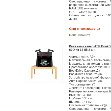
Операционная система: 
разрядная система) или Win
RAM: 1GB минимум
CPU: 1GHz и выше
Объём жёсткого диска: 10
диске
Снят с производства
Цена:
Звоните
Книжный сканер ATIZ BookD
60D kit 18-55 2 шт.
Формат книги: А2+
Максимальная область сканир
Максимальная толщина книги
Программное обеспечение и 
BookDrive Capture: Да
BookDrive Editor Pro:Да
Устройство лазерной фокуси
Auto Capture Switch: Да
Тип освещения :@
Элементы освещения: Свето
Размеры книжного сканера:
Высота: 130 см
Глубина: 138 см
Ширина: 144 см
Системные требования:@
Операционная система: 