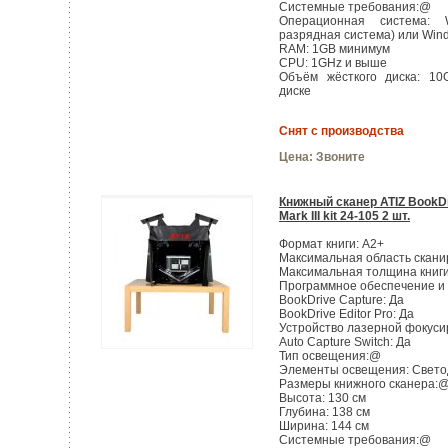
Системные требования:@
Операционная система: 
разрядная система) или Win
RAM: 1GB минимум
CPU: 1GHz и выше
Объём жёсткого диска: 10
диске
Снят с производства
Цена:
Звоните
Книжный сканер ATIZ BookD
Mark III kit 24-105 2 шт.
Формат книги: А2+
Максимальная область сканир
Максимальная толщина книги
Программное обеспечение и 
BookDrive Capture: Да
BookDrive Editor Pro: Да
Устройство лазерной фокуси
Auto Capture Switch: Да
Тип освещения:@
Элементы освещения: Свето
Размеры книжного сканера:
Высота: 130 см
Глубина: 138 см
Ширина: 144 см
Системные требования:@