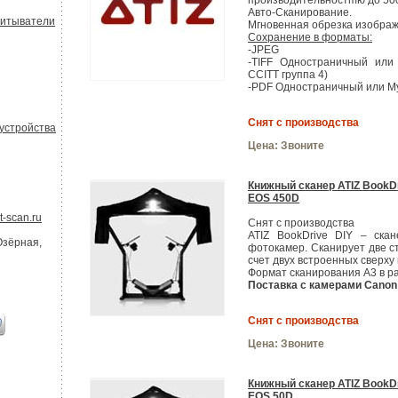
производительностmю до 500
Авто-Сканирование.
читыватели
Мгновенная обрезка изображ
Сохранение в форматы:
-JPEG
-TIFF Одностраничный или
CCITT группа 4)
-PDF Одностраничный или М
Снят с производства
устройства
Цена:
Звоните
Книжный сканер ATIZ BookDr
EOS 450D
-scan.ru
Снят с производства
ATIZ BookDrive DIY – ска
Озёрная,
фотокамер. Cканирует две 
счет двух встроенных сверх
Формат сканирования А3 в ра
Поставка с камерами Canon
Снят с производства
Цена:
Звоните
Книжный сканер ATIZ BookDr
EOS 50D