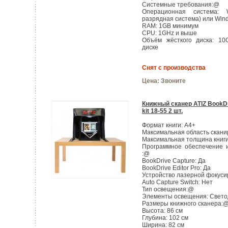
Системные требования:@
Операционная система: 
разрядная система) или Win
RAM: 1GB минимум
CPU: 1GHz и выше
Объём жёсткого диска: 10
диске
Снят с производства
Цена:
Звоните
Книжный сканер ATIZ BookDr
kit 18-55 2 шт.
Формат книги: А4+
Максимальная область сканир
Максимальная толщина книги
Программное обеспечение и
:@
BookDrive Capture: Да
BookDrive Editor Pro: Да
Устройство лазерной фокуси
Auto Capture Switch: Нет
Тип освещения:@
Элементы освещения: Свето
Размеры книжного сканера:
Высота: 86 см
Глубина: 102 см
Ширина: 82 см