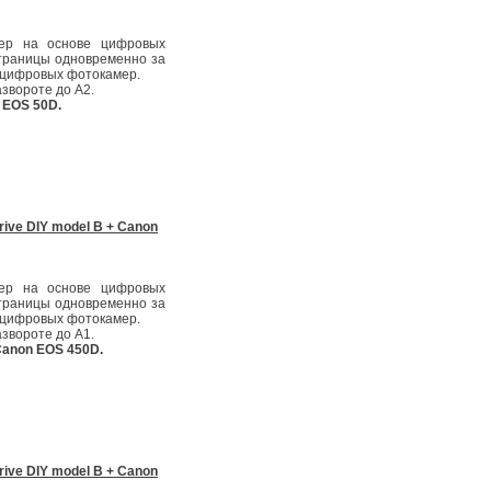
нер на основе цифровых
страницы одновременно за
у цифровых фотокамер.
звороте до А2.
 EOS 50D.
ive DIY model B + Canon
нер на основе цифровых
страницы одновременно за
у цифровых фотокамер.
звороте до А1.
anon EOS 450D.
ive DIY model B + Canon