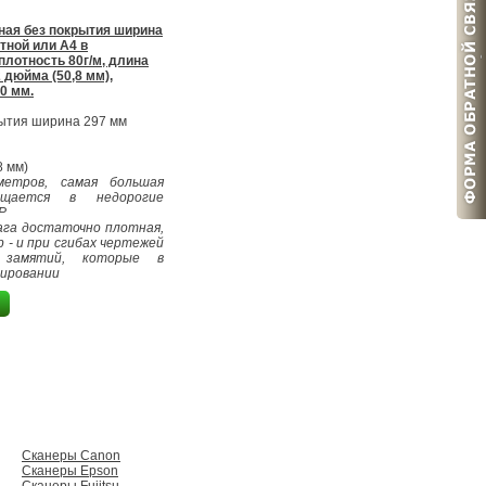
ная без покрытия ширина
тной или А4 в
плотность 80г/м, длина
 дюйма (50,8 мм),
0 мм.
ытия ширина 297 мм
8 мм)
етров, самая большая
щается в недорогие
P
ага достаточно плотная,
р - и при сгибах чертежей
 замятий, которые в
нировании
Сканеры Сanon
Сканеры Epson