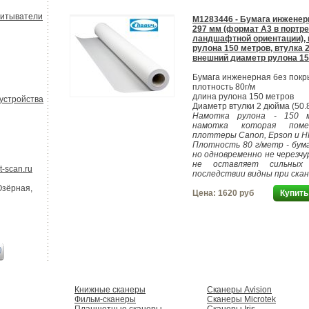
читыватели
M1283446 - Бумага инженер
297 мм (формат А3 в портре
ландшафтной ориентации), 
рулона 150 метров, втулка 2
внешний диаметр рулона 15
Бумага инженерная без покр
плотность 80г/м
длина рулона 150 метров
устройства
Диаметр втулки 2 дюйма (50.
Намотка рулона - 150 м
намотка которая поме
плоттеры Canon, Epson и H
Плотность 80 г/метр - бум
но одновременно не черезчу
не оставляет сильных
-scan.ru
последствии видны при ска
Озёрная,
Цена:
1620 руб
Купить
Книжные сканеры
Сканеры Avision
Фильм-сканеры
Сканеры Microtek