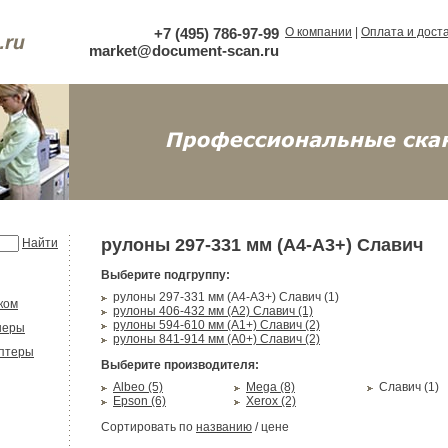
+7 (495) 786-97-99
О компании
|
Оплата и дост
market@document-scan.ru
рулоны 297-331 мм (A4-A3+) Славич
Найти
Выберите подгруппу:
рулоны 297-331 мм (A4-A3+) Славич (1)
ком
рулоны 406-432 мм (A2) Славич (1)
рулоны 594-610 мм (A1+) Славич (2)
неры
рулоны 841-914 мм (А0+) Славич (2)
аптеры
Выберите производителя:
Albeo (5)
Mega (8)
Славич (1)
Epson (6)
Xerox (2)
Сортировать по
названию
/
цене