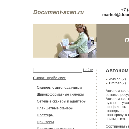
+7 (
market@docu
Автоном
Найти
Скачать прайс-лист
Avision (2)
Brother (7)
Сканеры с автоподатчиком
Автономные с
Широкоформатные сканеры
сетевые ресур
Автономные с
Сетевые сканеры и адаптеры
нужно - ука
профиль скан
Планшетные сканеры
сканеры, нап
скан сразу в
Плоттеры
почты, в сете
Принтеры
Сортировать