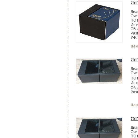
701
Диа
Счи
ПО 
Инт
Обл
Раз
УФ:
Цен
701
Диа
Счи
ПО 
Инт
Обл
Раз
Цен
701
Диа
Счи
ПО 