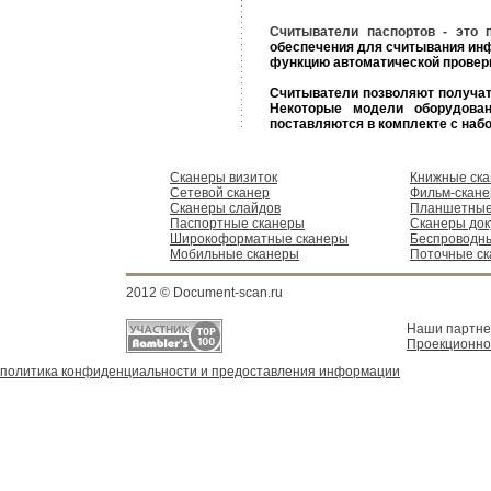
Считыватели паспортов - это 
обеспечения для считывания инф
функцию автоматической проверк
Считыватели позволяют получат
Некоторые модели оборудова
поставляются в комплекте с набо
Сканеры визиток
Книжные ск
Сетевой сканер
Фильм-скан
Сканеры слайдов
Планшетные
Паспортные сканеры
Сканеры док
Широкоформатные сканеры
Беспроводн
Мобильные сканеры
Поточные с
2012 © Document-scan.ru
Наши партн
Проекционно
политика конфиденциальности и предоставления информации