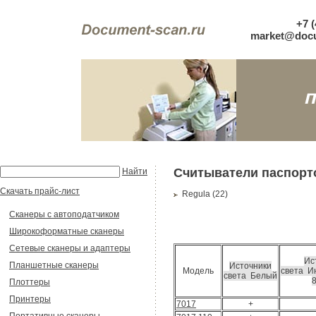
+7 (
market@docu
Считыватели паспорт
Найти
Скачать прайс-лист
Regula (22)
Сканеры с автоподатчиком
Широкоформатные сканеры
Сетевые сканеры и адаптеры
Ис
Планшетные сканеры
Источники
Модель
света И
света Белый
8
Плоттеры
Принтеры
7017
+