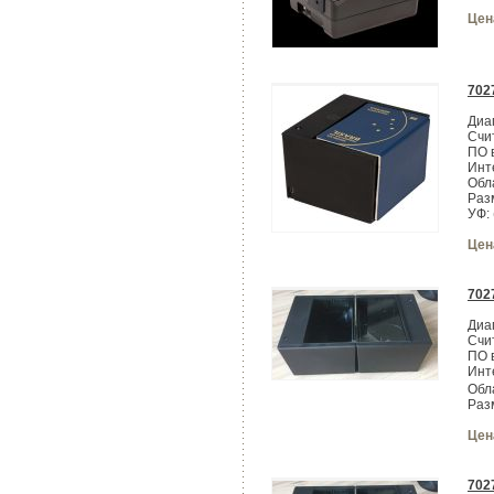
Цен
702
Диа
Счи
ПО 
Инт
Обл
Раз
УФ:
Цен
702
Диа
Счи
ПО 
Инт
Обл
Раз
Цен
702