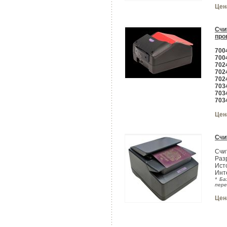
Цен
Счи
про
700
700
702
702
702
703
703
703
Цен
Счи
Счи
Раз
Ист
Инт
* Ба
пере
Цен