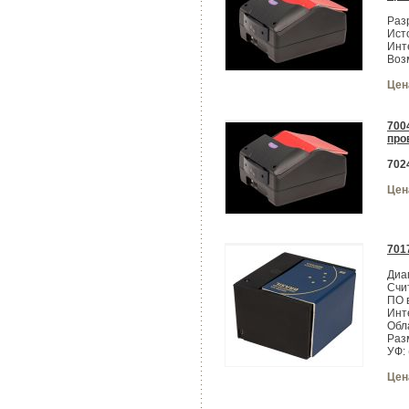
Раз
Ист
Инт
Воз
Цен
700
про
702
Цен
701
Диа
Счи
ПО 
Инт
Обл
Раз
УФ:
Цен