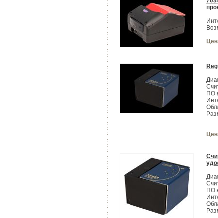
703
про
Инт
Воз
Цен
Reg
Диа
Счи
ПО 
Инт
Обл
Раз
Цен
Счи
удо
Диа
Счи
ПО 
Инт
Обл
Раз