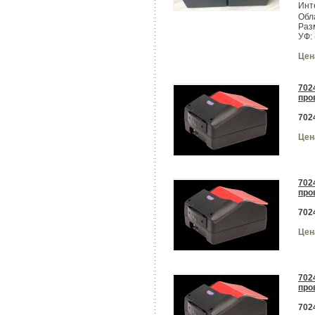
Инт
Обл
Раз
УФ:
Цен
702
про
702
Цен
702
про
702
Цен
702
про
702