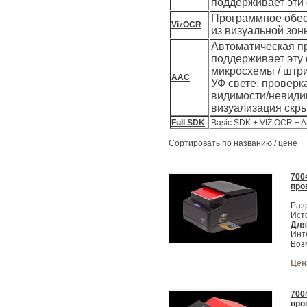
поддерживает эти 
Программное обес
VizOCR
из визуальной зон
Автоматическая п
поддерживает эту 
микросхемы / штри
AAC
УФ свете, проверк
видимости/невиди
визуализация скр
Full SDK
Basic SDK + VIZ OCR + 
Сортировать по
названию
/
цене
700
про
Раз
Ист
Для
Инт
Воз
Цен
700
про