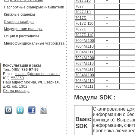
Портативные сканеры
7017.110
+
7027
+
Паспортные сканеры/считыватели
7027.110
+
Книжные сканеры
7017D
+
Сканеры слайдов
7017D.110
+
Медицинские сканеры
7027D
+
7027D.110
+
Опции и расходники
7004М.100
+
Многофункциональные устройства
7004M.110
+
7004M.111
+
7024M.100
+
7024M.110
+
Консультации и заказ
7024M.111
+
Тел.: (495)
786-97-99
E-mail:
market@document-scan.ru
7034M.100
+
ICQ:
553350
7034M.110
+
Наш адрес: Москва, ул. Озёрная,
д.42, оф. 1302
7034M.111
+
Схема проезда
Модули SDK :
Сканирование док
информации с бес
Basic
функцию). Выреза
SDK
информации, счит
проверка люминесц