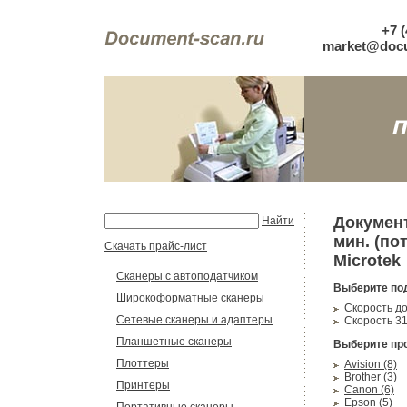
+7 (
market@docu
Документ
Найти
мин. (по
Скачать прайс-лист
Microtek
Сканеры с автоподатчиком
Выберите по
Широкоформатные сканеры
Скорость до 
Сетевые сканеры и адаптеры
Скорость 31-
Планшетные сканеры
Выберите пр
Плоттеры
Avision (8)
Brother (3)
Принтеры
Canon (6)
Epson (5)