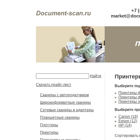
+7 (
market@docu
Принтер
Найти
Скачать прайс-лист
Выберите по
Принтеры ф
Сканеры с автоподатчиком
Принтеры ф
Принтеры эт
Широкоформатные сканеры
Выберите пр
Сетевые сканеры и адаптеры
Canon (19)
Планшетные сканеры
Epson (12)
Плоттеры
HP (14)
Принтеры
Сортировать