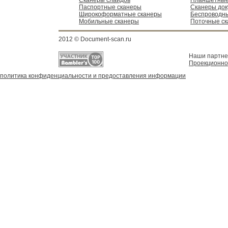
Сканеры слайдов
Планшетные
Паспортные сканеры
Сканеры док
Широкоформатные сканеры
Беспроводн
Мобильные сканеры
Поточные с
2012 © Document-scan.ru
Наши партн
Проекционно
политика конфиденциальности и предоставления информации