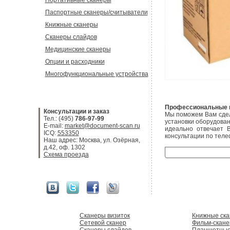
Портативные сканеры
Паспортные сканеры/считыватели
Книжные сканеры
Сканеры слайдов
Медицинские сканеры
Опции и расходники
Многофункциональные устройства
Профессиональные к
Консультации и заказ
Мы поможем Вам сдел
Тел.: (495)
786-97-99
установки оборудован
E-mail:
market@document-scan.ru
идеально отвечает 
ICQ:
553350
консультации по теле
Наш адрес: Москва, ул. Озёрная,
д.42, оф. 1302
Схема проезда
Сканеры визиток
Книжные ск
Сетевой сканер
Фильм-скан