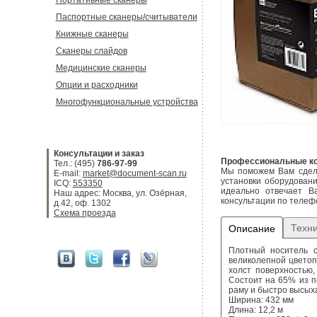
Портативные сканеры
Паспортные сканеры/считыватели
Книжные сканеры
Сканеры слайдов
Медицинские сканеры
Опции и расходники
Многофункциональные устройства
Консультации и заказ
Профессиональные ко
Тел.: (495)
786-97-99
Мы поможем Вам сдела
E-mail:
market@document-scan.ru
установки оборудован
ICQ:
553350
идеально отвечает В
Наш адрес: Москва, ул. Озёрная,
консультации по телефо
д.42, оф. 1302
Схема проезда
Техни
Описание
Плотный носитель с
великолепной цветоп
холст поверхностью
Состоит на 65% из п
раму и быстро высых
Ширина: 432 мм
Длина: 12,2 м