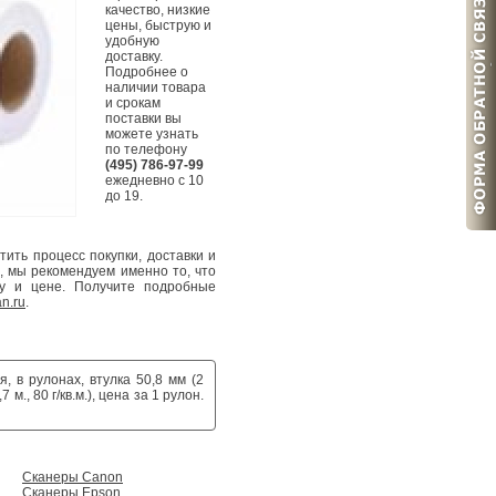
качество, низкие
цены, быструю и
удобную
доставку.
Подробнее о
наличии товара
и срокам
поставки вы
можете узнать
по телефону
(495) 786-97-99
ежедневно с 10
до 19.
ть процесс покупки, доставки и
, мы рекомендуем именно то, что
у и цене. Получите подробные
n.ru
.
я, в рулонах, втулка 50,8 мм (2
., 80 г/кв.м.), цена за 1 рулон.
Сканеры Сanon
Сканеры Epson