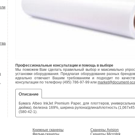
ели
тва
Профессиональные консультации и помощь в выборе
Мы поможем Вам сделать правильный выбор и максимально упрости
u
установки оборудования. Предлагая оборудование разных брендов
идеально отвечает Вашим требованиям и подходит по качеств
,
консультации по телефону (495) 786-97-99 или
market@document-sca
Описание
Бумага Albeo InkJet Premium Paper, для плоттеров, универсальна
дюйма), белизна 169%, ширина рулона/длина/плотность (1,067х45,7 м
(S80-42-1).
Книжные сканеры
Сканеры Avision
Фильм-сканеры
Сканеры Microtek