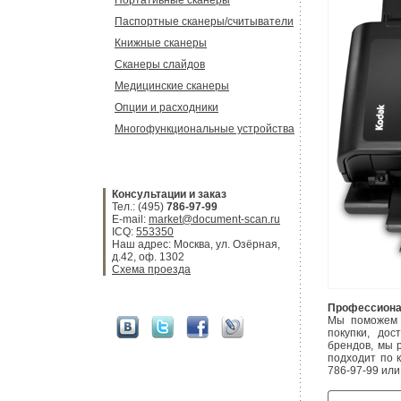
Портативные сканеры
Паспортные сканеры/считыватели
Книжные сканеры
Сканеры слайдов
Медицинские сканеры
Опции и расходники
Многофункциональные устройства
Консультации и заказ
Тел.: (495)
786-97-99
E-mail:
market@document-scan.ru
ICQ:
553350
Наш адрес: Москва, ул. Озёрная,
д.42, оф. 1302
Схема проезда
Профессиона
Мы поможем 
покупки, до
брендов, мы 
подходит по 
786-97-99 ил