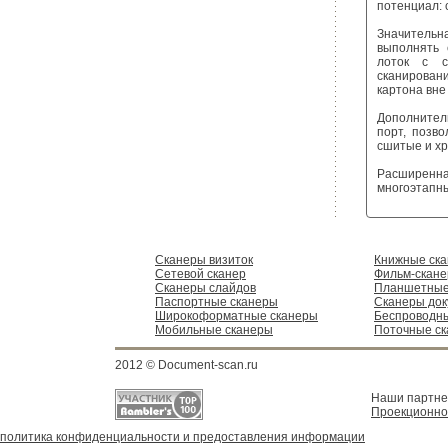
потенциал: 
Значительн
выполнять 
лоток с с
сканировани
картона вне
Дополнител
порт, позв
сшитые и хр
Расширенн
многоэтапны
Сканеры визиток
Книжные ск
Сетевой сканер
Фильм-скан
Сканеры слайдов
Планшетные
Паспортные сканеры
Сканеры док
Широкоформатные сканеры
Беспроводн
Мобильные сканеры
Поточные с
2012 © Document-scan.ru
Наши партн
Проекционно
политика конфиденциальности и предоставления информации