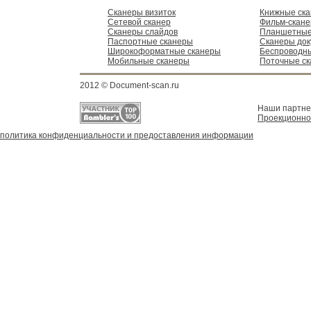
Сканеры визиток
Книжные ск
Сетевой сканер
Фильм-скан
Сканеры слайдов
Планшетные
Паспортные сканеры
Сканеры док
Широкоформатные сканеры
Беспроводн
Мобильные сканеры
Поточные с
2012 © Document-scan.ru
Наши партн
Проекционно
политика конфиденциальности и предоставления информации