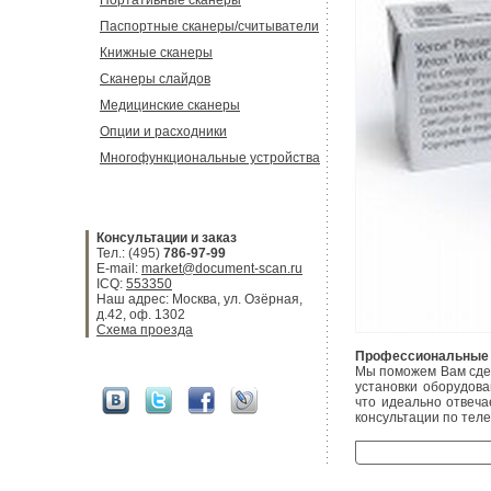
Портативные сканеры
Паспортные сканеры/считыватели
Книжные сканеры
Сканеры слайдов
Медицинские сканеры
Опции и расходники
Многофункциональные устройства
Консультации и заказ
Тел.: (495)
786-97-99
E-mail:
market@document-scan.ru
ICQ:
553350
Наш адрес: Москва, ул. Озёрная,
д.42, оф. 1302
Схема проезда
Профессиональные 
Мы поможем Вам сдел
установки оборудов
что идеально отвеча
консультации по тел