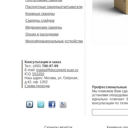
Портативные сканеры
Паспортные сканеры/считыватели
Книжные сканеры
Сканеры слайдов
Медицинские сканеры
Опции и расходники
Многофункциональные устройства
Консультации и заказ
Тел.: (495)
786-97-99
E-mail:
market@document-scan.ru
ICQ:
553350
Наш адрес: Москва, ул. Озёрная,
д.42, оф. 1302
Схема проезда
Профессиональные к
Мы поможем Вам сдел
установки оборудова
идеально отвечает 
консультации по теле
Сканеры визиток
Книжные ск