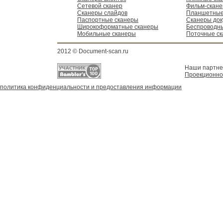
Сетевой сканер
Фильм-скан
Сканеры слайдов
Планшетные
Паспортные сканеры
Сканеры док
Широкоформатные сканеры
Беспроводн
Мобильные сканеры
Поточные с
2012 © Document-scan.ru
Наши партн
Проекционно
политика конфиденциальности и предоставления информации