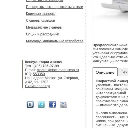
Портативные сканеры
Паспортные сканеры/считыватели
Книжные сканеры
Сканеры слайдов
Медицинские сканеры
Опции и расходники
Многофункциональные устройства
Профессиональные 
Мы поможем Вам сдел
установки оборудов
что идеально отвеча
консультации по тел
Консультации и заказ
Тел.: (495)
786-97-99
E-mail:
market@document-scan.ru
Тех
Описание
ICQ:
553350
Наш адрес: Москва, ул. Озёрная,
Скоростной скан
д.42, оф. 1302
увеличить постоян
Схема проезда
оснащены мощными
интеллектуальной
документами и не 
практически с люб
— именно это делае
Миссия выполнена.
способность. Вне 
копию, при разреш
смешанные докум