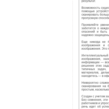
результат.
Возможность сущес
помощью устройст
сканировать больш
пропускную способн
Проявляйте рвени
заботится о каждо
опасений и быть 
надежно защищены
Еще никогда не б
изображения и с
изображения. Это 
Интеллектуальный 
изображения, на
информации — все 
решение этих зад
типичных задач,
материалов, дела
находитесь — в офи
Невероятно слажен
сканирования на б
простым, насколько
Создан с учетом з
Без сомнения, эти
работников и упрос
речь идет об успе