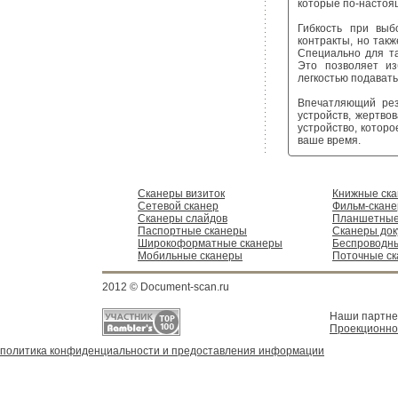
которые по-настоя
Гибкость при выб
контракты, но так
Специально для та
Это позволяет из
легкостью подават
Впечатляющий резу
устройств, жертво
устройство, котор
ваше время.
Сканеры визиток
Книжные ск
Сетевой сканер
Фильм-скан
Сканеры слайдов
Планшетные
Паспортные сканеры
Сканеры док
Широкоформатные сканеры
Беспроводн
Мобильные сканеры
Поточные с
2012 © Document-scan.ru
Наши партн
Проекционно
политика конфиденциальности и предоставления информации