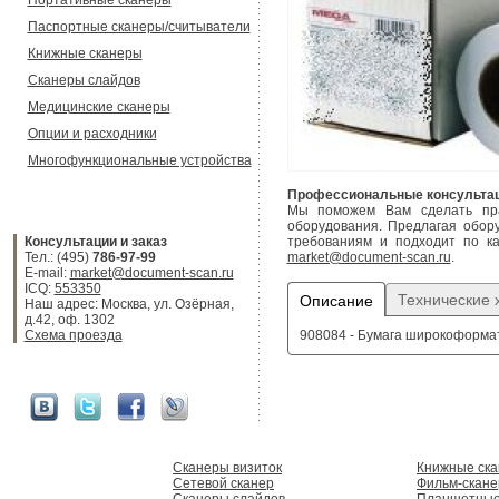
Портативные сканеры
Паспортные сканеры/считыватели
Книжные сканеры
Сканеры слайдов
Медицинские сканеры
Опции и расходники
Многофункциональные устройства
Профессиональные консультац
Мы поможем Вам сделать прав
оборудования. Предлагая обор
Консультации и заказ
требованиям и подходит по ка
Тел.: (495)
786-97-99
market@document-scan.ru
.
E-mail:
market@document-scan.ru
ICQ:
553350
Технические 
Описание
Наш адрес: Москва, ул. Озёрная,
д.42, оф. 1302
Схема проезда
908084 - Бумага широкоформатн
Сканеры визиток
Книжные ск
Сетевой сканер
Фильм-скан