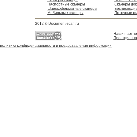
Сканеры слайдов
Планшетные
Паспортные сканеры
Сканеры док
Широкоформатные сканеры
Беспроводн
Мобильные сканеры
Поточные с
2012 © Document-scan.ru
Наши партн
Проекционно
политика конфиденциальности и предоставления информации