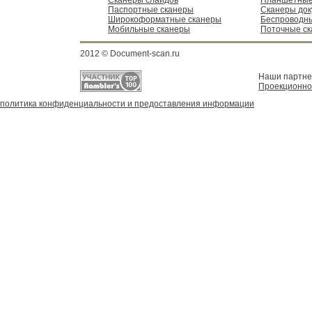
Сканеры слайдов
Планшетные
Паспортные сканеры
Сканеры док
Широкоформатные сканеры
Беспроводн
Мобильные сканеры
Поточные с
2012 © Document-scan.ru
Наши партн
Проекционно
политика конфиденциальности и предоставления информации