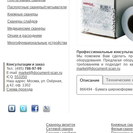
Портативные сканеры
Паспортные сканеры/считыватели
Книжные сканеры
Сканеры слайдов
Медицинские сканеры
Опции и расходники
Многофункциональные устройства
Профессиональные консультац
Мы поможем Вам сделать прав
оборудования. Предлагая обор
Консультации и заказ
требованиям и подходит по ка
Тел.: (495)
786-97-99
market@document-scan.ru
.
E-mail:
market@document-scan.ru
ICQ:
553350
Технические 
Описание
Наш адрес: Москва, ул. Озёрная,
д.42, оф. 1302
Схема проезда
866494 - Бумага широкоформатн
Сканеры визиток
Книжные ск
Сетевой сканер
Фильм-скан