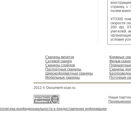
конструкци
страниц с 
полям книги
XT3300 пом
скорости ск
200 dpi. X
учителей, 
организаци
условия усп
Сканеры визиток
Книжные ск
Сетевой сканер
Фильм-скан
Сканеры слайдов
Планшетные
Паспортные сканеры
Сканеры док
Широкоформатные сканеры
Беспроводн
Мобильные сканеры
Поточные с
2012 © Document-scan.ru
Наши партн
Проекционно
политика конфиденциальности и предоставления информации