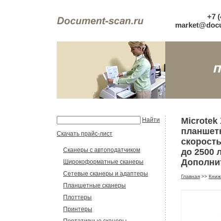
+7 (
market@docu
Microtek
Найти
планшетн
Скачать прайс-лист
скорость 
Сканеры с автоподатчиком
до 2500 
Дополнит
Широкоформатные сканеры
Сетевые сканеры и адаптеры
Главная
>>
Книж
Планшетные сканеры
Плоттеры
Принтеры