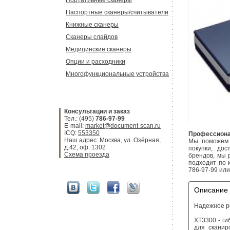
Портативные сканеры
Паспортные сканеры/считыватели
Книжные сканеры
Сканеры слайдов
Медицинские сканеры
Опции и расходники
Многофункциональные устройства
Консультации и заказ
Тел.: (495)
786-97-99
E-mail:
market@document-scan.ru
ICQ:
553350
Профессиона
Наш адрес: Москва, ул. Озёрная,
Мы поможем 
д.42, оф. 1302
покупки, до
Схема проезда
брендов, мы 
подходит по 
786-97-99 ил
Описание
Надежное р
XT3300 - г
для сканир