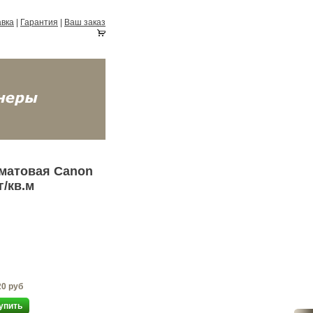
авка
|
Гарантия
|
Ваш заказ
 матовая Canon
г/кв.м
20 руб
упить