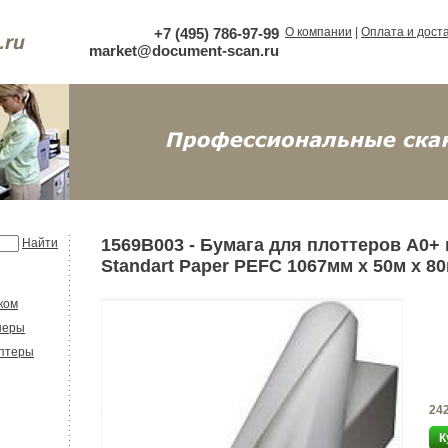
+7 (495) 786-97-99
О компании
|
Оплата и дост
market@document-scan.ru
1569B003 - Бумага для плоттеров А0+
Найти
Standart Paper PEFC 1067мм x 50м x 80
ком
неры
аптеры
24
К