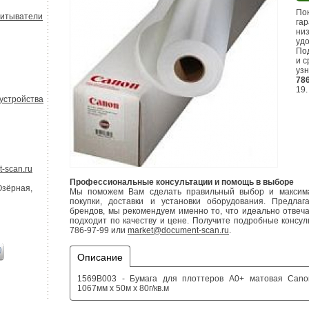
По
читыватели
гар
низ
удо
По
и с
уз
786
19.
устройства
-scan.ru
Профессиональные консультации и помощь в выборе
Озёрная,
Мы поможем Вам сделать правильный выбор и максима
покупки, доставки и установки оборудования. Предла
брендов, мы рекомендуем именно то, что идеально отве
подходит по качеству и цене. Получите подробные консул
786-97-99 или
market@document-scan.ru
.
Описание
1569B003 - Бумага для плоттеров А0+ матовая Cano
1067мм x 50м x 80г/кв.м