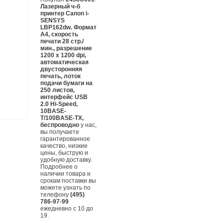
Лазерный ч-б
принтер Canon i-
SENSYS
LBP162dw. Формат
А4, скорость
печати 28 стр./
мин., разрешение
1200 х 1200 dpi,
автоматическая
двусторонняя
печать, лоток
подачи бумаги на
250 листов,
интерфейс USB
2.0 Hi-Speed,
10BASE-
T/100BASE-TX,
беспроводно
у нас,
вы получаете
гарантированное
качество, низкие
цены, быструю и
удобную доставку.
Подробнее о
наличии товара и
срокам поставки вы
можете узнать по
телефону
(495)
786-97-99
ежедневно с 10 до
19.