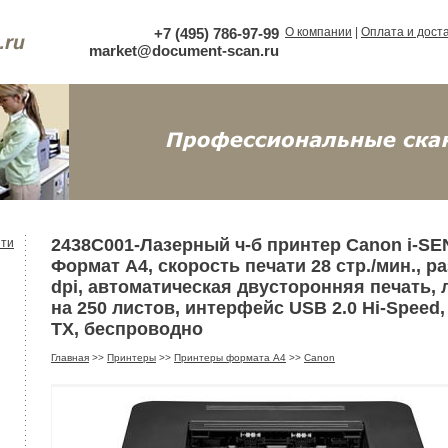
+7 (495) 786-97-99
О компании
|
Оплата и дост
market@document-scan.ru
2438C001-Лазерный ч-б принтер Canon i-S
ти
Формат А4, скорость печати 28 стр./мин., р
dpi, автоматическая двусторонняя печать, 
на 250 листов, интерфейс USB 2.0 Hi-Speed
TX, беспроводно
Главная
>>
Принтеры
>>
Принтеры формата А4
>>
Canon