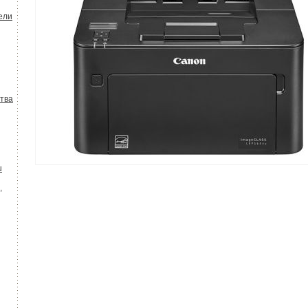
ели
тва
u
,