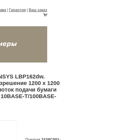
авка
|
Гарантия
|
Ваш заказ
ENSYS LBP162dw.
азрешение 1200 х 1200
лоток подачи бумаги
, 10BASE-T/100BASE-
Покупая
2438C001-