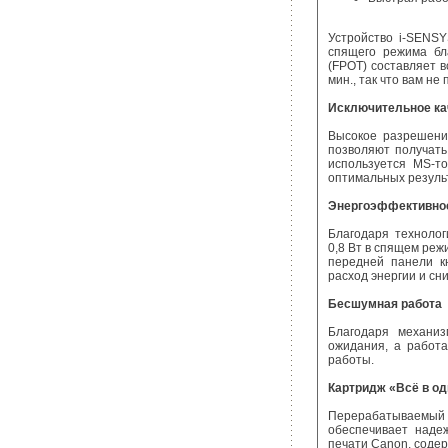
Устройство i-SENS
спящего режима бла
(FPOT) составляет в
мин., так что вам не
Исключительное ка
Высокое разрешени
позволяют получать
используется MS-т
оптимальных результ
Энергоэффективно
Благодаря техноло
0,8 Вт в спящем реж
передней панели кн
расход энергии и сн
Бесшумная работа
Благодаря механи
ожидания, а работа
работы.
Картридж «Всё в о
Перерабатываемый к
обеспечивает наде
печати Canon, соде