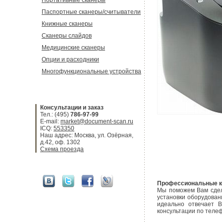
Портативные сканеры
Паспортные сканеры/считыватели
Книжные сканеры
Сканеры слайдов
Медицинские сканеры
Опции и расходники
Многофункциональные устройства
Консультации и заказ
Тел.: (495)
786-97-99
E-mail:
market@document-scan.ru
ICQ:
553350
Наш адрес: Москва, ул. Озёрная,
д.42, оф. 1302
Схема проезда
Профессиональные к
Мы поможем Вам сдела
установки оборудован
идеально отвечает 
консультации по телеф