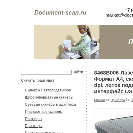
+7 (
market@docu
8468B006-Лазе
Найти
Формат А4, ско
Скачать прайс-лист
dpi, лоток под
Сканеры с автоподатчиком
интерфейс USB
Широкоформатные сканеры
Главная
>>
Принтеры
>>
П
Сетевые сканеры и адаптеры
Планшетные сканеры
Плоттеры
Принтеры