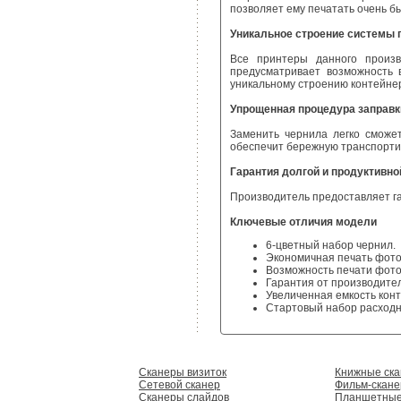
позволяет ему печатать очень б
Уникальное строение системы 
Все принтеры данного произв
предусматривает возможность 
уникальному строению контейне
Упрощенная процедура заправк
Заменить чернила легко сможет
обеспечит бережную транспортир
Гарантия долгой и продуктивно
Производитель предоставляет гар
Ключевые отличия модели
6-цветный набор чернил.
Экономичная печать фот
Возможность печати фото
Гарантия от производител
Увеличенная емкость кон
Стартовый набор расходн
Сканеры визиток
Книжные ск
Сетевой сканер
Фильм-скан
Сканеры слайдов
Планшетные