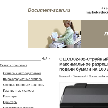
+7 (
market@docu
C11CD82402-Струйный 
Найти
максимальное разрешен
Скачать прайс-лист
подачи бумаги на 100 
Сканеры с автоподатчиком
Главная
>>
Принтеры
>>
Принтеры форм
Широкоформатные сканеры
Сетевые сканеры и адаптеры
Планшетные сканеры
Плоттеры
Принтеры