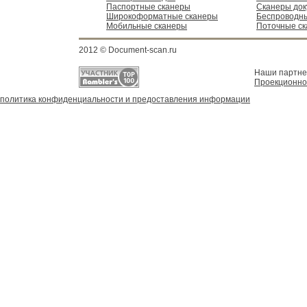
Паспортные сканеры
Сканеры док
Широкоформатные сканеры
Беспроводн
Мобильные сканеры
Поточные с
2012 © Document-scan.ru
Наши партн
Проекционно
политика конфиденциальности и предоставления информации